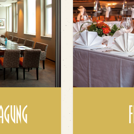
Tagung
F